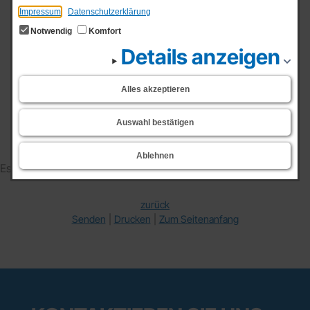
Impressum
Datenschutzerklärung
Notwendig
Komfort
Details anzeigen
Zeitraum von
Alles akzeptieren
bis
Auswahl bestätigen
Ablehnen
Es wurden keine Meldungen gefunden.
zurück
Senden
Drucken
Zum Seitenanfang